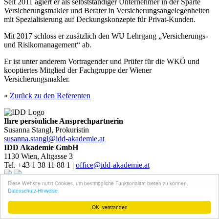
Seit 2011 agiert er als selbstständiger Unternehmer in der Sparte
Versicherungsmakler und Berater in Versicherungsangelegenheiten
mit Spezialisierung auf Deckungskonzepte für Privat-Kunden.
Mit 2017 schloss er zusätzlich den WU Lehrgang „Versicherungs-
und Risikomanagement“ ab.
Er ist unter anderem Vortragender und Prüfer für die WKÖ und
kooptiertes Mitglied der Fachgruppe der Wiener
Versicherungsmakler.
«
Zurück zu den Referenten
Ihre persönliche Ansprechpartnerin
Susanna Stangl, Prokuristin
susanna.stangl@idd-akademie.at
IDD Akademie GmbH
1130 Wien, Altgasse 3
Tel. +43 1 38 11 88 1 |
office@idd-akademie.at
© 2026 IDD Akademie - Koban, Mittendorfer, Schäfer |
Impressum
Diese Website nutzt Cookies, um bestmögliche Funktionalität bieten zu können.
Datenschutz-Hinweise
|
Datenschutz
OK, verstanden