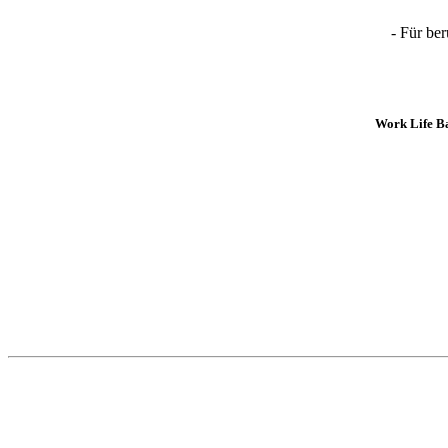
- Für be
Work Life Ba