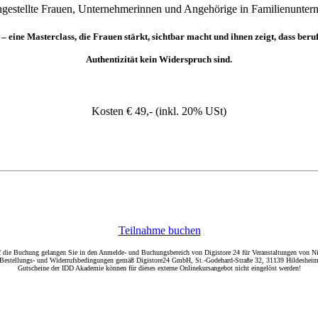
ngestellte Frauen, Unternehmerinnen und Angehörige in Familienunte
– eine Masterclass, die Frauen stärkt, sichtbar macht und ihnen zeigt, dass beru
Authentizität kein Widerspruch sind.
Kosten € 49,- (inkl. 20% USt)
Teilnahme buchen
 die Buchung gelangen Sie in den Anmelde- und Buchungsbereich von Digistore 24 für Veranstaltungen von N
e Bestellungs- und Widerrufsbedingungen gemäß Digistore24 GmbH, St.-Godehard-Straße 32, 31139 Hildesheim
Gutscheine der IDD Akademie können für dieses externe Onlinekursangebot nicht eingelöst werden!