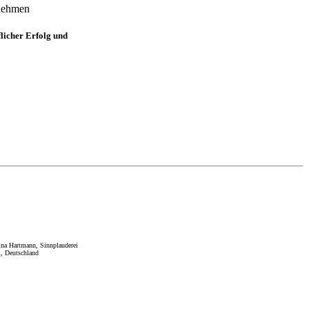
rnehmen
flicher Erfolg und
ina Hartmann, Sinnplauderei
, Deutschland